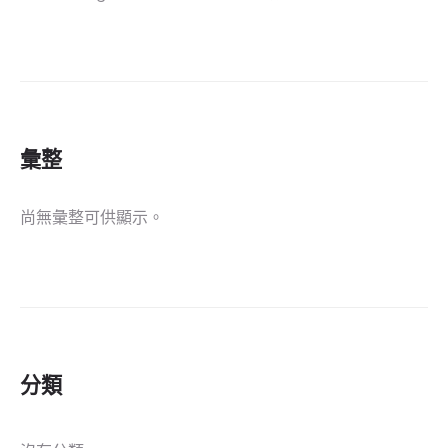
彙整
尚無彙整可供顯示。
分類