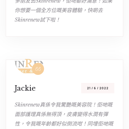
多朋友去Skinrenew，佢哋都好滿意！如果
你想要一個全方位嘅美容體驗，快啲去
Skinrenew試下啦！
Jackie
21 / 6 / 2022
Skinrenew真係令我驚艷嘅美容院！佢哋嘅
面部護理真係無得頂，皮膚變得水潤有彈
性，令我嘅年齡都好似倒流咁！同埋佢哋嘅