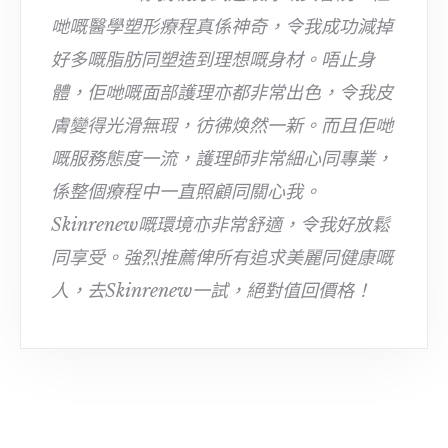
哋嘅醫學塑形療程真係神奇，令我成功減掉
好多嘅脂肪同塑造到理想嘅身材。唔止身
體，佢哋嘅面部護理亦都非常出色，令我皮
膚變得光滑無瑕，彷彿焕然一新。而且佢哋
嘅服務態度一流，護理師非常細心同專業，
係整個療程中一直照顧同關心我。
Skinrenew嘅環境亦非常舒適，令我好放鬆
同享受。強烈推薦俾所有追求美麗同健康嘅
人，去Skinrenew一試，絕對值回價格！